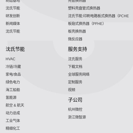
制造基地
壳管换热器
沈氏节能
塑料壳盘管式换热器
研发创新
沈氏节能:印刷电路板式换热器（PCHE）
新闻媒体
板翅式换热器（PFHE）
沈氏节能
板壳换热器
微反应器
沈氏节能
服务支持
HVAC
沈氏服务
冷链/冷藏
下载文档
家电/食品
全球服务网络
绿色电力
定制服务
海工船舶
视频
氢能源
子公司
航空 & 航天
杭州微控
动力总成
浙江微智源
工业气体
精细化工