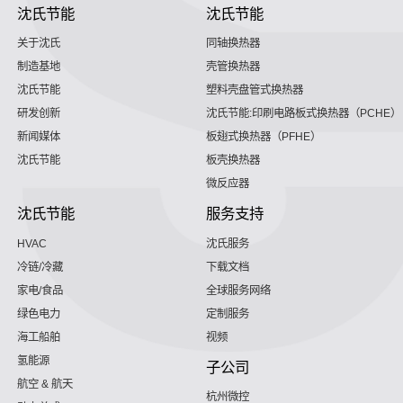
沈氏节能
沈氏节能
关于沈氏
同轴换热器
制造基地
壳管换热器
沈氏节能
塑料壳盘管式换热器
研发创新
沈氏节能:印刷电路板式换热器（PCHE）
新闻媒体
板翅式换热器（PFHE）
沈氏节能
板壳换热器
微反应器
沈氏节能
服务支持
HVAC
沈氏服务
冷链/冷藏
下载文档
家电/食品
全球服务网络
绿色电力
定制服务
海工船舶
视频
氢能源
子公司
航空 & 航天
杭州微控