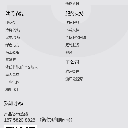
微反应器
沈氏节能
服务支持
HVAC
沈氏服务
冷链/冷藏
下载文档
家电/食品
全球服务网络
绿色电力
定制服务
海工船舶
视频
氢能源
子公司
沈氏节能:航空 & 航天
杭州微控
动力总成
浙江微智源
工业气体
精细化工
熟知 小编
产品咨询热线
187 5820 8828 （微信群聊同号）