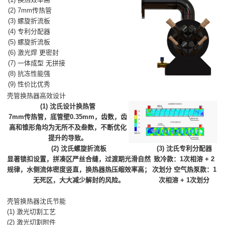
(2) 7mm传热管
(3) 螺旋折流板
(4) 专利分配器
(5) 螺旋折流板
(6) 激光焊 更密封
(7) 一体成型 无拼接
(8) 抗冻性能强
(9) 性价比优秀
壳管换热器高效设计
(1) 沈氏设计换热管
7mm传热管，底管壁0.35mm，齿数，齿
高和锥形角均为无所不及叁数，不断优化
提升的导致。
(2) 沈氏螺旋折流板
(3) 沈氏专利分配器
显著锁扣设置，拼凑区严丝合缝，过渡期光滑自然
致冷款：1次相溶 + 2
规律，水侧流体密度竖直，换热器热压缩效率高；
次划分 空气热泵款：1
无死区，大大减少解封的风险。
次相溶 + 1次划分
壳管换热器沈氏节能
(1) 激光切割工艺
(2) 激光切割附件