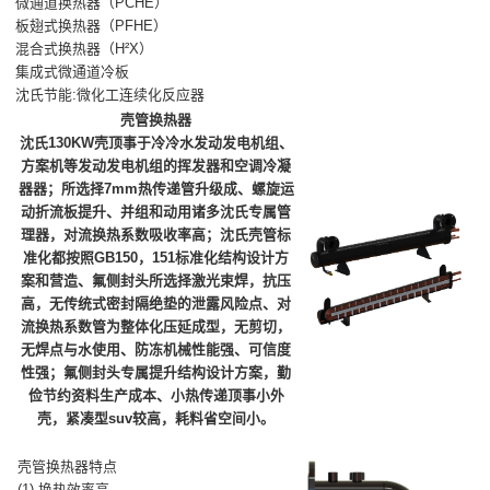
微通道换热器（PCHE）
板翅式换热器（PFHE）
混合式换热器（H²X）
集成式微通道冷板
沈氏节能:微化工连续化反应器
壳管换热器
沈氏130KW壳顶事于冷冷水发动发电机组、
方案机等发动发电机组的挥发器和空调冷凝
器器；所选择7mm热传递管升级成、螺旋运
动折流板提升、并组和动用诸多沈氏专属管
理器，对流换热系数吸收率高；沈氏壳管标
准化都按照GB150，151标准化结构设计方
案和营造、氟侧封头所选择激光束焊，抗压
高，无传统式密封隔绝垫的泄露风险点、对
流换热系数管为整体化压延成型，无剪切，
无焊点与水使用、防冻机械性能强、可信度
性强；氟侧封头专属提升结构设计方案，勤
俭节约资料生产成本、小热传递顶事小外
壳，紧凑型suv较高，耗料省空间小。
壳管换热器特点
(1) 换热效率高