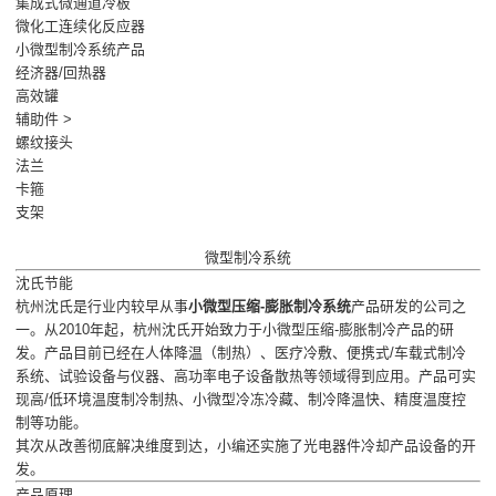
集成式微通道冷板
微化工连续化反应器
小微型制冷系统产品
经济器/回热器
高效罐
辅助件 >
螺纹接头
法兰
卡箍
支架
微型制冷系统
沈氏节能
杭州沈氏是行业内较早从事
小微型压缩-膨胀制冷系统
产品研发的公司之
一。从2010年起，杭州沈氏开始致力于小微型压缩-膨胀制冷产品的研
发。产品目前已经在人体降温（制热）、医疗冷敷、便携式/车载式制冷
系统、试验设备与仪器、高功率电子设备散热等领域得到应用。产品可实
现高/低环境温度制冷制热、小微型冷冻冷藏、制冷降温快、精度温度控
制等功能。
其次从改善彻底解决维度到达，小编还实施了光电器件冷却产品设备的开
发。
产品原理