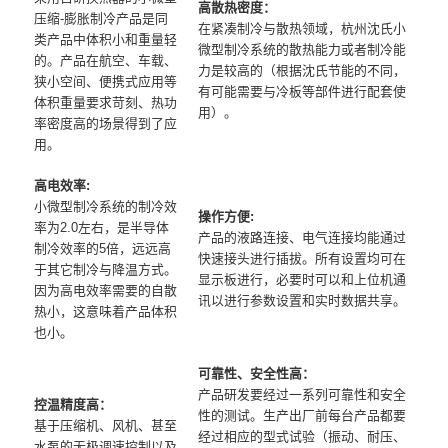
高散热密度：
压缩-膨胀制冷产品是同
在紧凑制冷与散热领域，杭州沈氏小
类产品中体积小和重量轻
微型制冷系统的散热能力或者制冷能
的。产品在航空、车载、
力是较高的（根据沈氏节能的不同，
狭小空间、便携式应用等
有可能需要与冷板等部件进行配套使
体积重量要求苛刻、热功
用）。
率密度高的场景得到了应
用。
高电效率:
小微型制冷系统的制冷效
操作方便:
率为2.0左右，是半导体
产品的液路连接、电气连接均能通过
制冷效率的5倍，远远高
快速接头进行插拔。所有设置均可在
于其它制冷与降温方式。
显示板进行，必要时可以和上位机通
因为高电效率需要的自散
讯以进行参数设置和实时数据共享。
热小，这意味着产品体积
也小。
可靠性、安全性高：
产品研发要经过一系列可靠性和安全
控温精度高：
性的测试。生产出厂前每台产品都要
基于压缩机、风机、甚至
经过相应的型式试验（振动、耐压、
水泵的无极调速控制以及