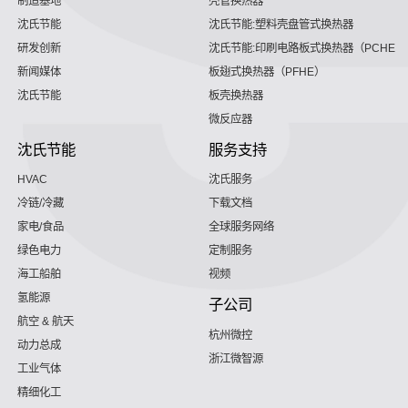
制造基地
壳管换热器
沈氏节能
沈氏节能:塑料壳盘管式换热器
研发创新
沈氏节能:印刷电路板式换热器（PCHE）
新闻媒体
板翅式换热器（PFHE）
沈氏节能
板壳换热器
微反应器
沈氏节能
服务支持
HVAC
沈氏服务
冷链/冷藏
下载文档
家电/食品
全球服务网络
绿色电力
定制服务
海工船舶
视频
氢能源
子公司
航空 & 航天
杭州微控
动力总成
浙江微智源
工业气体
精细化工