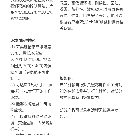
气压、高低温环境、耐候性、回油、
我们积累的控制算法，产
凝露、防护性、液泵/风机等零部件可
品可实现±0.2℃至±0.1℃
靠性、性能、电气安全等），也可以
的控温精度。
根据客户要求进行EMC测试和进行相
关认证。
环境适应性好：
(1) 可实现最高环境温度
55℃，最低环境温
度-40℃制冷制热。控温
范围从-20℃～40℃内连
续可调（更宽范围可定
制）。
智能化:
(2) 可适应0.5大气压（高
产品能够自行对关键零部件和关键功
海拔）～1大气压的工作
能的在线监测并进行自诊断，对部分
环境。
故障还具有自恢复能力。
(3) 能够跟随温度冲击而
响应快。
部分产品可以具有远程无线遥控功
(4) 可以适应移动晃动环
能。
境（交通运输、人员随身
携带）。