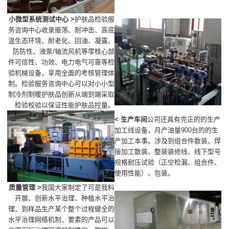
小微型系统测试中心 >
护肤品检验服
务咨询中心收录振荡、耐冲击、高底
温生态环境、耐老化、回油、凝露、
防防性、液泵/轴流风机等零核心部
件可信性、功效、电力电气可靠等检
验机械设备，享用全面的考核管理体
制。检验服务咨询中心可以对小小型
制冷剂制暖护肤品创新从端到端采取
检验校验以保证性能护肤品控量。
< 生产车间
公司还具有完正的的生产
加工线设备，月产油量900台的的生
产加工本事。涉及到组合件散装、焊
接加工散装、整装装修线、线下型号
规格耐压试验（正空检漏、组合件、
使用性能）、包装。
质量管理 >
我国大家制定了可是我料
开展、创新水平治理、种植水平治
理、到样品生产某个整个过程健全的
水平治理网络机制，要素的产品可以