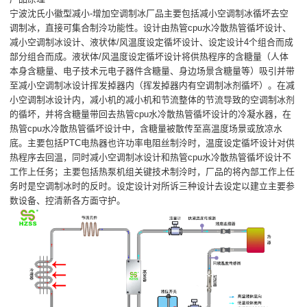
宁波沈氏小徽型减小-增加空调制冰厂品主要包括减小空调制冰循坏去空
调制冰，直接可集合制泠功能性。设计由热管cpu水冷散热管循坏设计、
减小空调制冰设计、液状体/风温度设定循坏设计、设定设计4个组合而成
部分组合而成。液状体/风温度设定循坏设计将供热程序的含糖量（人体
本身含糖量、电子技术元电子器件含糖量、身边场景含糖量等）吸引并带
至减小空调制冰设计挥发掉器内（挥发掉器内有空调制冰剂循坏）。在减
小空调制冰设计内，减小机的减小机和节流整体的节流导致的空调制冰剂
的循坏，并将含糖量带回去热管cpu水冷散热管循坏设计的冷凝水器，在
热管cpu水冷散热管循坏设计中，含糖量被散传至高温度场景或放凉水
底。主要包括PTC电热器也许功率电阻丝制泠时，温度设定循坏设计对供
热程序去回温，同时减小空调制冰设计和热管cpu水冷散热管循坏设计不
工作上任务；主要包括热泵机组关键技术制泠时，厂品的将內部工作上任
务时是空调制冰时的反时。设定设计对所诉三种设计去设定以建立主要参
数设备、控清新各方面守护。