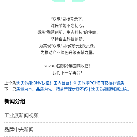
双碳
目标背景下，
“
”
沈氏节能不忘初心，
秉承
融慧创新，生态科技
的使命，
“
”
坚持自主科技创新，
为实现
双碳
目标践行沈氏责任，
“
”
为推动产业绿色升级贡献力量。
中国制冷展圆满收官！
2023
我们下一站再会！
上个条
沈氏节能:DNV认证！国内首台！沈氏节能PCHE再获核心资质
下一只
质量为本、品质为先，精益管理步履不停 | 沈氏节能顺利通过IATF16949质量管理体系年度监督审核
新闻分组
工业展新闻视频
品牌中央新闻