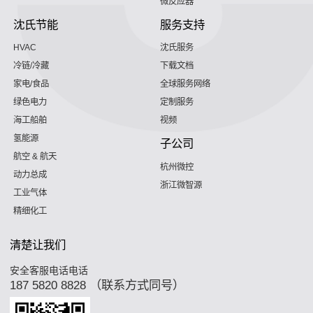
微反应器
沈氏节能
服务支持
HVAC
沈氏服务
冷链/冷藏
下载文档
家电/食品
全球服务网络
绿色电力
定制服务
海工船舶
视频
氢能源
子公司
航空 & 航天
杭州微控
动力总成
浙江微智源
工业气体
精细化工
清楚让我们
安全客服电话电话
187 5820 8828 （联系方式同号）