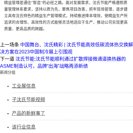
精益管理是通往
“
智造
”
的必经之路
。
面对发展需求，沈氏节能严格遵照质
量管理体系要求，坚持以质为先，聚焦项目改善，抓牢现场管理，逐步建
立具有沈氏特色的精益生产管理模式，
持续推进降本增效，
使精益生产所
追求的合理性、高效性的方式能够灵活地适应于生产，
推动
公司实现更
高
质量、
更
高品质的跨越。
上一场条
中国舞台、沈氏精彩 | 沈氏节能高效低碳流体热交换解
决方案在2023中国制冷展上引围观
下一道
沈氏节能:沈氏节能顺利通过扩散焊接微通道换热器的
ASME制造认可，品牌“出海”战略再添新绩
新闻分组
工业展信息
子沈氏节能视频
产品的新鲜事了
该行业信息