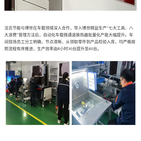
沈氏节能与博世在车载领域深入合作，导入博世精益生产
“七大工具、八
大浪费”管理方法后，自动化车载微通道换热器批量化产能大幅提升。
车
间现场
员工
分工明确，节点清晰，
从领取零件到产品检验入库，均
严格按
照流程有序推进，
生产效率由
小时
台
提升至
台。
8
3
0
6
0