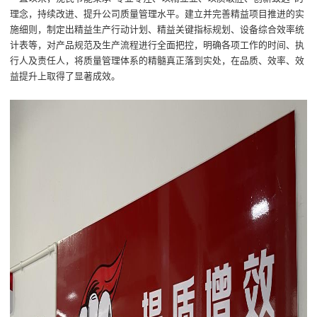
理念
，
持续改进
、
提升公司
质量
管理水平
。
建立
并
完善精益
项目
推进的实
施细则，
制定出精益生产行动计划、精益关键指标规划、设备综合效率统
计表等，对产品规范及生产流程进行全面把控，明确各项工作的时间、执
行人及责任人，
将质量管理体系的精髓真正落到实处，
在品质、效率、效
益提升上取得了显著成效
。