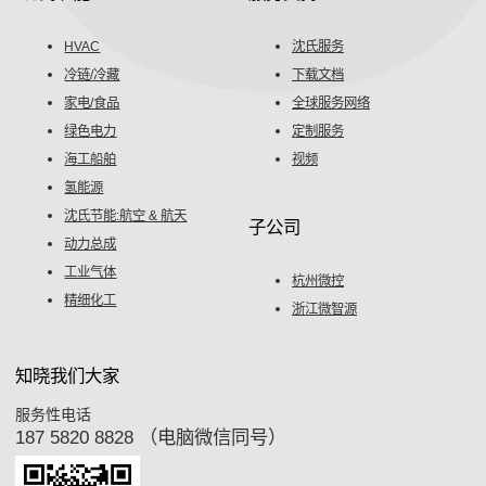
HVAC
沈氏服务
冷链/冷藏
下载文档
家电/食品
全球服务网络
绿色电力
定制服务
海工船舶
视频
氢能源
沈氏节能:航空 & 航天
子公司
动力总成
工业气体
杭州微控
精细化工
浙江微智源
知晓我们大家
服务性电话
187 5820 8828 （电脑微信同号）