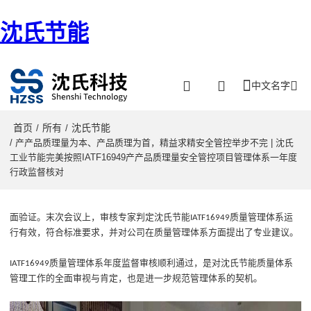
沈氏节能
中文名字
首页
所有
沈氏节能
/
/
/ 产产品质理量为本、产品质理为首，精益求精安全管控举步不完 | 沈氏
工业节能完美按照IATF16949产产品质理量安全管控项目管理体系一年度
行政监督核对
面验证
。
末次会议上，审核专家判定沈氏节能
质量管理体系运
IATF16949
行有效，符合标准要求
，
并
对公司
在质量管理体系方面提出了
专业建议
。
质量管理体系
年度监督审核顺利通过
，是对
沈氏节能质量
体系
IATF16949
管理工作的全面审视与肯定，
也是
进一步规范管理体系的契机
。