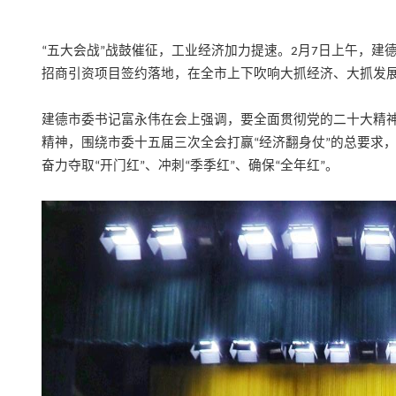
五大会战
战鼓催征，工业经济加力提速。
月
日上午，建
“
”
2
7
招商引资项目签约落地，在全市上下吹响大抓经济、大抓发
建德市委书记富永伟在会上强调，要全面贯彻党的二十大精
精神，围绕市委十五届三次全会打赢
经济翻身仗
的总要求
“
”
奋力夺取
开门红
、冲刺
季季红
、确保
全年红
。
“
”
“
”
“
”