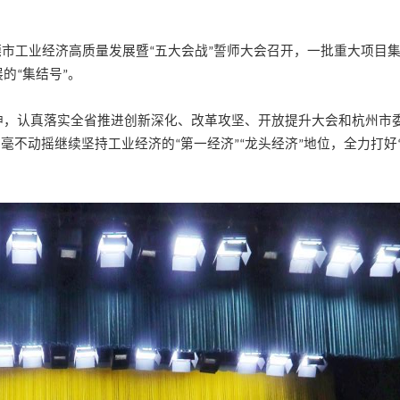
德市工业经济高质量发展暨
五大会战
誓师大会召开，一批重大项目
“
”
展的
集结号
。
“
”
神，认真落实全省推进创新深化、改革攻坚、开放提升大会和杭州市
，毫不动摇继续坚持工业经济的
第一经济
龙头经济
地位，全力打好
“
”“
”