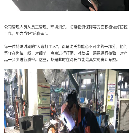
公司
管理人员从
员工管理
、环境消杀、防疫物资保障等方面
积极做好防控
工作
，
努力当好
“后备军”
。
每一位
特殊时期的
“天选打工人”
，都是
沈氏节能
必不可少的一部分
。
他们
坚守在岗位一线，
对细节一点点进行打磨，对数据一遍遍进行核验
，
对产
品
一
步步
进行质检
。
这些
，都是
此时在沈氏节能
最真实的奋斗写照。