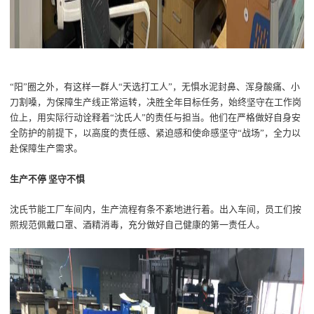
“
阳
”圈
之外
，有这样一群人
“
天选打工人
”
，无惧水泥封鼻、
浑身酸痛
、
小
刀割嗓
，
为
保障生产线
正常运转
，
决胜全年目标任务
，
始终坚守在工作岗
位上
，
用实际行动诠释着
“
沈氏
人
”
的责任与担当。他们在严格做好自身安
全防护的前提下，以
高度的责任感、
紧迫感和使命感
坚守
“战场”，
全力以
赴保障
生产
需求。
生产不停
坚守不惧
沈氏节能
工厂车间
内
，
生产流程
有条不紊
地
进行着。出入车间，
员工
们按
照规范佩戴口罩
、
酒精消毒，
充分做好自己健康的第一责任人。