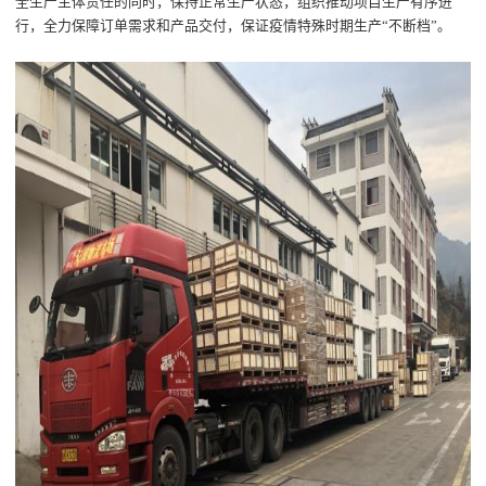
全生产主体责任的同时，
保持正常
生产状态，
组织推动项目生产有序进
行，
全力保障
订单需求
和
产品交付，保证疫情特殊时期生产
“不断档”
。