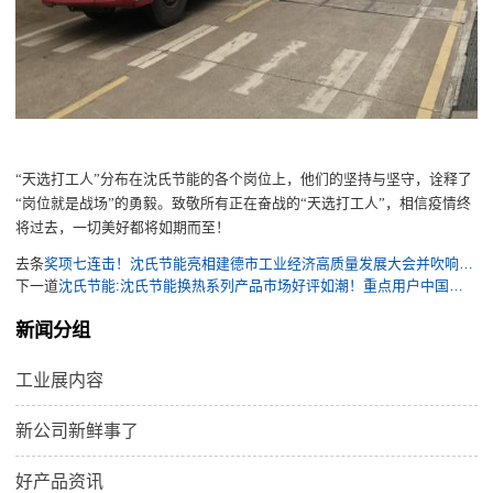
“
天选打工人
”
分布
在
沈氏节能的各个岗位上
，
他们的坚持与坚守
，诠释了
“
岗位就是战场
”的勇毅。致敬所有
正在
奋战的
“
天选打工人
”
，
相信疫情终
将过去，一切美好
都
将如期而至
！
去条
奖项七连击！沈氏节能亮相建德市工业经济高质量发展大会并吹响“开门红”“季季红”“全年红”集结号
下一道
沈氏节能:沈氏节能换热系列产品市场好评如潮！重点用户中国核动力院近日发来系统顺畅运行反馈
新闻分组
工业展内容
新公司新鲜事了
好产品资讯