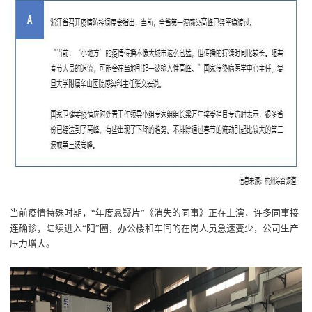
当前疫情特殊时期
，
“
年度悬疑片
”《
消失的同事
》
正在
上演，
许多
同事
接
连确诊，
陆续
进入
“
阳
”圈
，
办公楼和车间的在岗人员急速变少，公司生产
压力增大
。