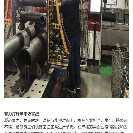
奋力打好年末收官战
凝心聚力，共克时艰
。
沈氏节能
迎难而上，书写企业担当，
生产、防疫两
不误，
带领员工们快速回归正常生产节奏
。
在严格落实企业疫情防控和安