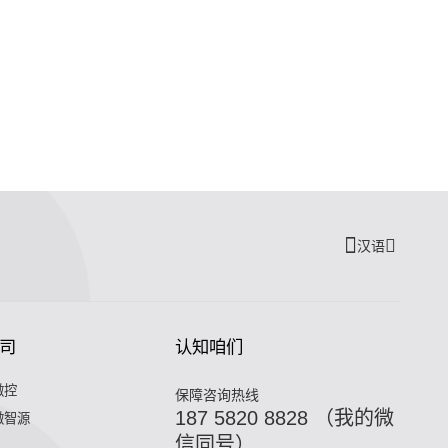
汉语
司
认知咱们
微控
保障咨询热线
187 5820 8828 （我的微
微智源
信同号）