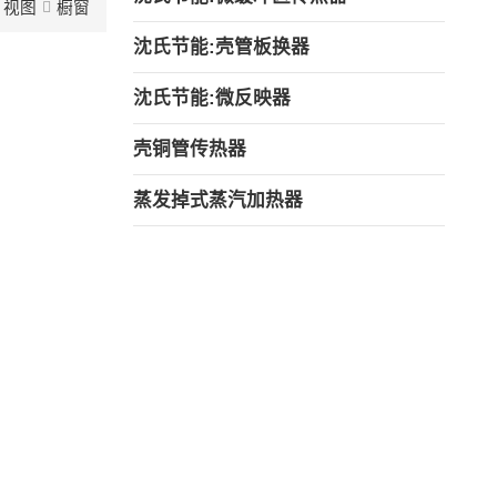
视图
橱窗
沈氏节能:壳管板换器
沈氏节能:微反映器
壳铜管传热器
蒸发掉式蒸汽加热器