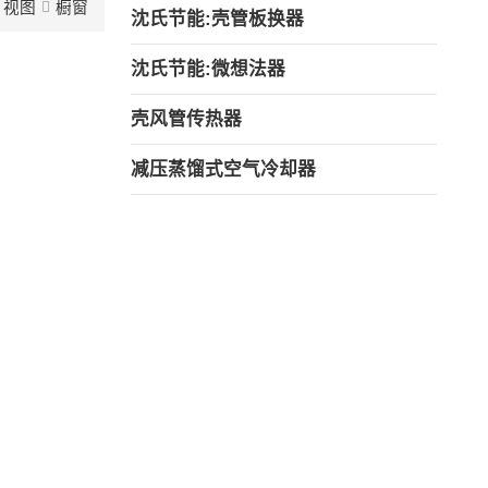
视图
橱窗
沈氏节能:壳管板换器
沈氏节能:微想法器
壳风管传热器
减压蒸馏式空气冷却器