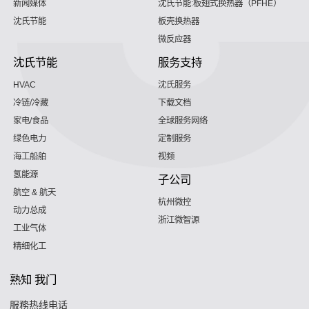
新闻媒体
沈氏节能:板翅式换热器（PFHE）
沈氏节能
板壳换热器
微反应器
沈氏节能
服务支持
HVAC
沈氏服务
冷链/冷藏
下载文档
家电/食品
全球服务网络
绿色电力
定制服务
海工船舶
视频
氢能源
子公司
航空 & 航天
杭州微控
动力总成
浙江微智源
工业气体
精细化工
熟知 我门
服務热线电话