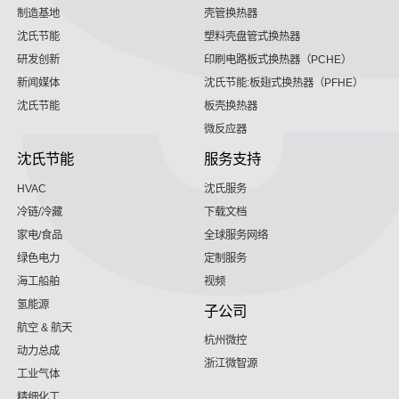
制造基地
壳管换热器
沈氏节能
塑料壳盘管式换热器
研发创新
印刷电路板式换热器（PCHE）
新闻媒体
沈氏节能:板翅式换热器（PFHE）
沈氏节能
板壳换热器
微反应器
沈氏节能
服务支持
HVAC
沈氏服务
冷链/冷藏
下载文档
家电/食品
全球服务网络
绿色电力
定制服务
海工船舶
视频
氢能源
子公司
航空 & 航天
杭州微控
动力总成
浙江微智源
工业气体
精细化工