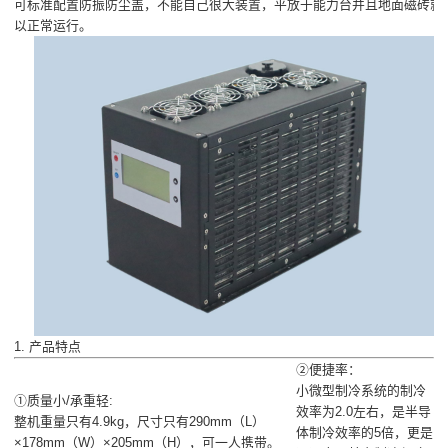
可标准配置防振防尘盖，不能自己很大装置，平放于能力台并且地面磁砖就
以正常运行。
1. 产品特点
②便捷率：
小微型制冷系统的制冷
①质量小/承重轻:
效率为2.0左右，是半导
整机重量只有4.9kg，尺寸只有290mm（L）
体制冷效率的5倍，更是
×178mm（W）×205mm（H），可一人携带。