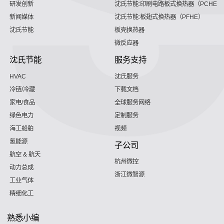
研发创新
沈氏节能:印刷电路板式换热器（PCHE）
新闻媒体
沈氏节能:板翅式换热器（PFHE）
沈氏节能
板壳换热器
微反应器
沈氏节能
服务支持
HVAC
沈氏服务
冷链/冷藏
下载文档
家电/食品
全球服务网络
绿色电力
定制服务
海工船舶
视频
氢能源
子公司
航空 & 航天
杭州微控
动力总成
浙江微智源
工业气体
精细化工
熟悉小编