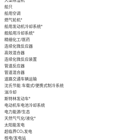
大型除湿机*
船只
船用空调
燃气轮机*
船用发动机冷却系统*
舰船用冷却系统*
精细化工/医药
连续化微反应器
高效混合器
连续化微反应装置
管道反应器
管道混合器
道路交通车辆运输
沈氏节能:车载式/便携式制冷系统
油冷却
斯特林发动车*
电动机车电池冷却系统
电力能源/生态
天然气气化/液化*
太阳能发电
超临界CO₂发电
核电/发电站