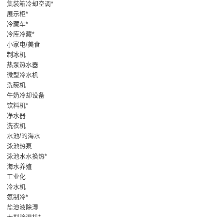
集装箱冷却空调*
展示柜*
冷藏车*
冷库冷藏*
小家电/美食
制冰机
热泵热水器
微型冷水机
洗碗机
牛奶冷却设备
饮料机*
净水器
洗衣机
水池/的海水
泳池热泵
泳池水水换热*
海水养殖
工业化
冷水机
氨制冷*
盐溶液除湿