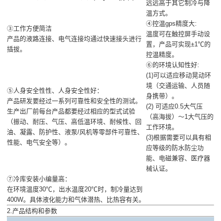
远远高于其它制冷与降
温方式。
④控温gps精度大:
③工作方便简洁
温度可在触控屏手动设
产品的液路连接、电气连接均通过快速接头进行
置，产品可实现±1℃的
插拔。
控温精度。
⑥的环境认知性好:
(1)可以适应移动晃动环
境（交通运输、人员随
⑤人身安全性性、人身安全性好：
身携带）。
产品研发要经过一系列可靠性和安全性的测试。
(2) 可适应0.5大气压
生产出厂前每台产品都要经过相应的型式试验
（高海拔）～1大气压的
（振动、耐压、气压、高低温环境、耐候性、回
工作环境。
油、凝露、防护性、液泵/风机等零部件可靠性、
(3)根据需要可以具有相
性能、电气安全等）。
应等级的防水防尘功
能、电磁兼容、医疗器
械认证。
⑦冷库安装小编量高：
在环境温度30℃，出水温度20℃时，制冷量达到
400W。具体液化能力和气体潜热、比热容有关。
2.产品结构和参数