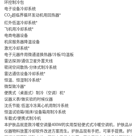
环控制冷包
电子设备冷却系统
CO
超临界循环发动机用回热器*
2
红外低温冷却系统*
飞机用冷却系统*
电商电器设备
机房服务器降温设备
激光冷却系统*
电子元器件用微通道换热器/冷板/均温板
雷达探测/通信卫星外置天线
密闭空间散热-分体式制冷系统
雷达通信设备冷却系统*
恒温、恒湿制冷系统*
微型致冷器*
便携式（桌面式）制冷（空调）机*
议器义表/做实验的时候仪器
沈氏节能:低温冷冻离心机用制冷系统
恒温试验箱/摇床/设备箱用制冷系统
车载式/便携式制冷机
本护肤品就是款冷暖空调量400W的实用型轻便式式冷暖空调机，护肤品从
仪器物料放置冷却软件改进方案而生。护肤品现有手把，可單手提携。护肤