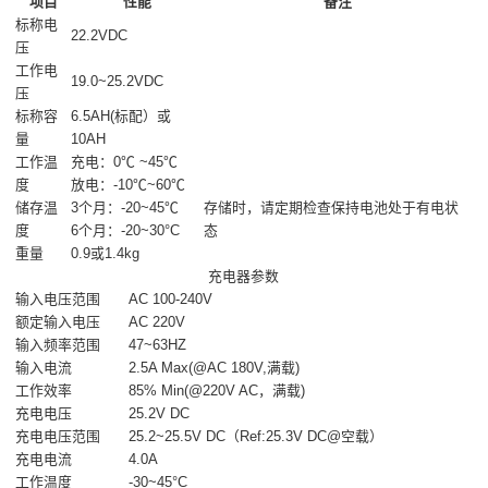
项目
性能
备注
标称电
22.2VDC
压
工作电
19.0~25.2VDC
压
标称容
6.5AH(标配）或
量
10AH
工作温
充电：0℃ ~45℃
度
放电：-10℃~60℃
储存温
3个月：-20~45℃
存储时，请定期检查保持电池处于有电状
度
6个月：-20~30°C
态
重量
0.9或1.4kg
充电器参数
输入电压范围
AC 100-240V
额定输入电压
AC 220V
输入频率范围
47~63HZ
输入电流
2.5A Max(@AC 180V,满载)
工作效率
85% Min(@220V AC，满载)
充电电压
25.2V DC
充电电压范围
25.2~25.5V DC（Ref:25.3V DC@空载）
充电电流
4.0A
工作温度
-30~45°C