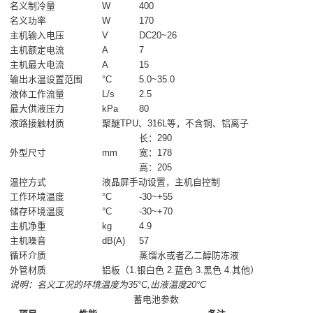
名义制冷量
W
400
名义功率
W
170
主机输入电压
V
DC20~26
主机额定电流
A
7
主机最大电流
A
15
输出水温设置范围
°C
5.0~35.0
液体工作流量
L/s
2.5
最大供液压力
kPa
80
液路接触材质
聚醚TPU、316L等，不含铜、铝离子
长：290
外型尺寸
mm
宽：178
高：205
温控方式
液晶屏手动设置，主机自控制
工作环境温度
°C
-30~+55
储存环境温度
°C
-30~+70
主机净重
kg
4.9
主机噪音
dB(A)
57
循环介质
蒸馏水或者乙二醇防冻液
外管材质
铝板（1.银白色 2.蓝色 3.黑色 4.其他）
说明：名义工况的环境温度为35°C,出液温度20°C
蓄电池参数