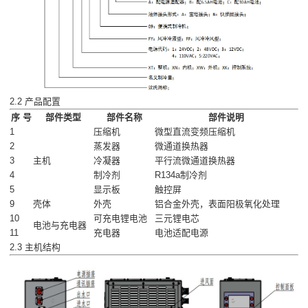
2.2 产品配置
序 号
部件类型
部件名称
部件说明
1
压缩机
微型直流变频压缩机
2
蒸发器
微通道换热器
3
主机
冷凝器
平行流微通道换热器
4
制冷剂
R134a制冷剂
5
显示板
触控屏
9
壳体
外壳
铝合金外壳，表面阳极氧化处理
10
可充电锂电池
三元锂电芯
电池与充电器
11
充电器
电池适配电源
2.3 主机结构