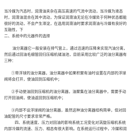
当冷媒为汽态时，润滑油夹杂在高压高速的气流中流动，当冷媒为液态
时，润滑油混合在其中流动，为保证润滑油无论在冷媒处于何种状态都能
很好的流动，不会产生滞淀，在选用润滑油时要求润滑油与冷媒有良好的
互融性，下
二、系统中的元器件的选择
油分离器它一般安装在排气管上，通过迅速的压降来实现汽油分离，
然后通过回油毛细管回归压缩机储油池，目前采用比较广泛的油分离器有
三种：
①带浮球的油分离器，油分离器中如果积聚有油时设置在内部的浮球
阀将会打开，使油回到压缩机中；
②手动使油回到压缩机的油分离器，油聚集在油分离器中，需要手动
打开回油阀，使油返回到压缩机中；
③内部不设浮球阀的油分离器，虽然这种油分离器结构简单，但对回
油配管的尺寸要求非常严格。
四、系统速度、压力对回油的影响系统工况变化对涡旋压缩机系统
内部冷媒的流速、压力、相态有很大影响。在系统运行过程中，冷媒和润