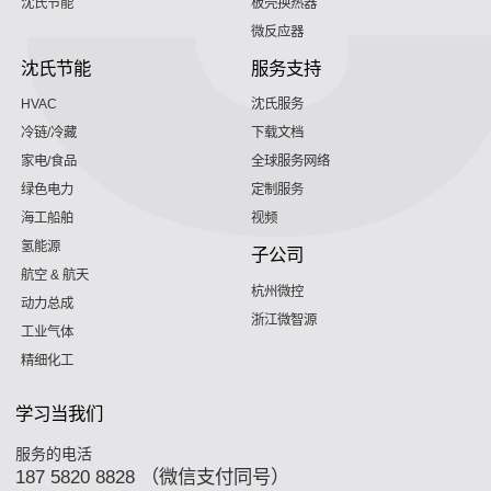
沈氏节能
板壳换热器
微反应器
沈氏节能
服务支持
HVAC
沈氏服务
冷链/冷藏
下载文档
家电/食品
全球服务网络
绿色电力
定制服务
海工船舶
视频
氢能源
子公司
航空 & 航天
杭州微控
动力总成
浙江微智源
工业气体
精细化工
学习当我们
服务的电活
187 5820 8828 （微信支付同号）