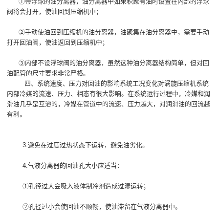
①带浮球的油分离器，油分离器中如果积聚有油时设置在内部的浮球
阀将会打开，使油回到压缩机中；
②手动使油回到压缩机的油分离器，油聚集在油分离器中，需要手动
打开回油阀，使油返回到压缩机中；
③内部不设浮球阀的油分离器，虽然这种油分离器结构简单，但对回
油配管的尺寸要求非常严格。
四、系统速度、压力对回油的影响系统工况变化对涡旋压缩机系统
内部冷媒的流速、压力、相态有很大影响。在系统运行过程中，冷媒和润
滑油几乎是互溶的，冷媒在管道中的流速、压力越大，对润滑油的回流越
有利。
3.避免在过度过热状态下运转，避免油劣化。
4.气液分离器的回油孔大小应适当：
①孔径过大会吸入液体制冷剂造成过湿运转；
②孔径过小会使回油不顺畅，使油滞留在气液分离器中。