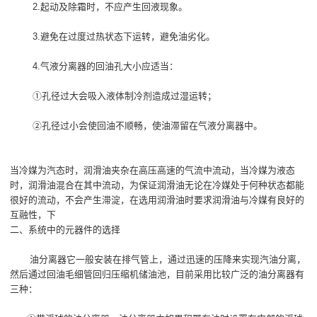
2.起动及除霜时，不应产生回液现象。
3.避免在过度过热状态下运转，避免油劣化。
4.气液分离器的回油孔大小应适当：
①孔径过大会吸入液体制冷剂造成过湿运转；
②孔径过小会使回油不顺畅，使油滞留在气液分离器中。
当冷媒为汽态时，润滑油夹杂在高压高速的气流中流动，当冷媒为液态
时，润滑油混合在其中流动，为保证润滑油无论在冷媒处于何种状态都能
很好的流动，不会产生滞淀，在选用润滑油时要求润滑油与冷媒有良好的
互融性，下
二、系统中的元器件的选择
油分离器它一般安装在排气管上，通过迅速的压降来实现汽油分离，
然后通过回油毛细管回归压缩机储油池，目前采用比较广泛的油分离器有
三种：