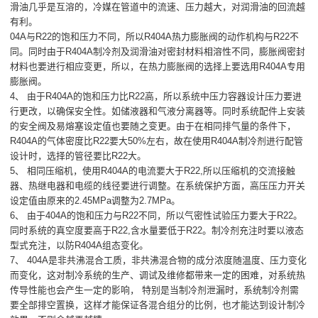
滑油几乎是互溶的，冷媒在管道中的流速、压力越大，对润滑油的回流越
有利。
04A与R22的饱和压力不同，所以R404A热力膨胀阀的动作机构与R22不
同。同时由于R404A制冷剂及润滑油对密封材料相溶性不同，膨胀阀密封
材料也要进行相应变更，所以，在热力膨胀阀的选择上要选用R404A专用
膨胀阀。
4、 由于R404A的饱和压力比R22高，所以系统中压力容器设计压力要进
行更改，以确保安全性。如储液器和气液分离器等。同时系统配件上安装
的安全阀及易熔塞设定值也要随之变更。由于在相同排气量的条件下，
R404A的气体密度比R22要大50%左右，故在使用R404A制冷剂进行配管
设计时，选择的管径要比R22大。
5、 相同压缩机，使用R404A的电流要大于R22,所以压缩机的交流接触
器、热继电器和电缆的线径要进行调整。在系统保护方面，高压压力开关
设定值由原来的2.45MPa调整为2.7MPa。
6、 由于404A的饱和压力与R22不同，所以气密性试验压力要大于R22。
同时系统的真空度要高于R22,含水量要低于R22。制冷剂充注时要以液态
型式充注，以防R404A组态变化。
7、 404A是非共沸混合工质，非共沸混合物的成分浓度随温度、压力变化
而变化，这对制冷系统的生产、调试及维修都带来一定的困难，对系统热
传导性能也会产生一定的影响， 特别是当制冷剂泄漏时，系统制冷剂需
要全部排空置换，这样才能保证各混合组分的比例，也才能达到设计制冷