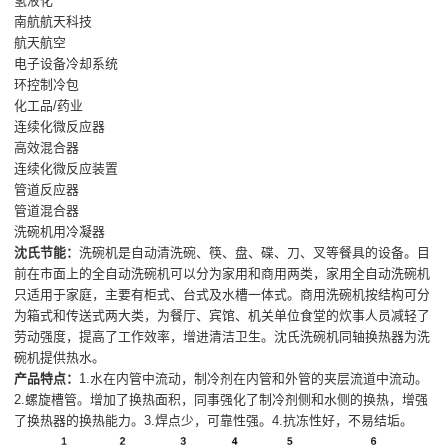
氢液化
南航航天科技
航天航空
电子设备冷却系统
环控制冷包
化工品/药业
连续化微反应器
高效混合器
连续化微反应装置
管道反应器
管道混合器
洗碗机用冷凝器
沈氏节能：
洗碗机是自动清洗碗、筷、盘、碟、刀、叉等餐具的设备。目
前在市面上的全自动洗碗机可以分为家用和商用两类，家用全自动洗碗机
只适用于家庭，主要有柜式、台式及水槽一体式。商用洗碗机按结构可分
为箱式和传送式两大类，为餐厅、宾馆、机关单位食堂的炊事人员减轻了
劳动强度，提高了工作效率，增进清洁卫生。沈氏洗碗机同轴换热器为洗
碗机提供热水。
产品特点：
1.水在内管中流动，制冷剂在内管和外管的夹层流道中流动。
2.螺旋槽管。增加了换热面积，同事强化了制冷剂侧和水侧的换热，增强
了换热器的换热能力。3.焊点少，可靠性强。4.抗冻性好，不易结垢。