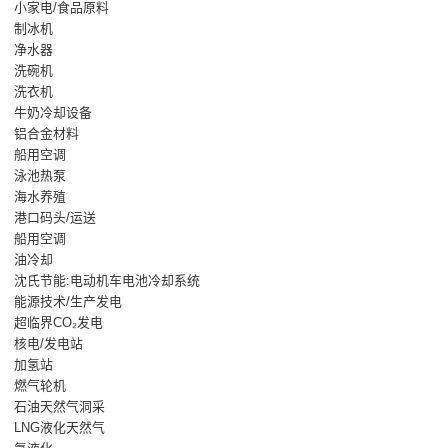
小家电/食品原料
制冰机
净水器
洗碗机
洗衣机
牛奶冷却设备
铝合金材料
船用空调
泳池热泵
海水养殖
港口码头/运送
船用空调
油冷却
沈氏节能:电动机车电池冷却系统
能源技术/生产发电
超临界CO₂发电
核电/发电站
加氢站
燃气轮机
石油天然气洞采
LNG液化天然气