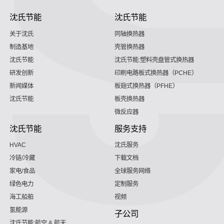
沈氏节能
沈氏节能
关于沈氏
同轴换热器
制造基地
壳管换热器
沈氏节能
沈氏节能:塑料壳盘管式换热器
研发创新
印刷电路板式换热器（PCHE）
新闻媒体
板翅式换热器（PFHE）
沈氏节能
板壳换热器
微反应器
沈氏节能
服务支持
HVAC
沈氏服务
冷链/冷藏
下载文档
家电/食品
全球服务网络
绿色电力
定制服务
海工船舶
视频
氢能源
子公司
沈氏节能:航空 & 航天