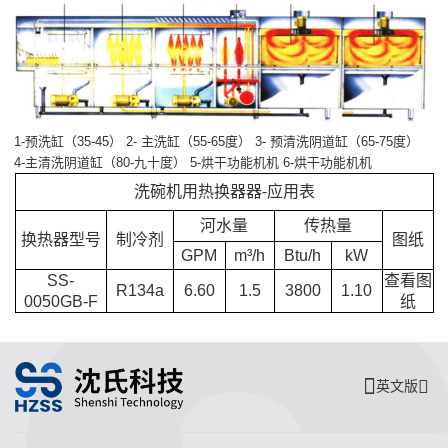
1-预洗缸（35-45） 2- 主洗缸（55-65度） 3- 预清洗阴道缸（65-75度）
4-主清洗阴道缸（80-九十度） 5-烘干功能机机 6-烘干功能机机
洗碗机用热换器器-应用表
河水量
传热量
换热器型号
制冷剂
图纸
GPM
m³/h
Btu/h
kW
SS-
查看图
R134a
6.60
1.5
3800
1.10
0050GB-F
纸
英文版