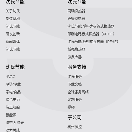
沈氏节能
沈氏节能
关于沈氏
同轴换热器
制造基地
壳管换热器
沈氏节能
沈氏节能:塑料壳盘管式换热器
研发创新
印刷电路板式换热器（PCHE）
新闻媒体
沈氏节能:板翅式换热器（PFHE）
沈氏节能
板壳换热器
微反应器
沈氏节能
服务支持
HVAC
沈氏服务
冷链/冷藏
下载文档
家电/食品
全球服务网络
绿色电力
定制服务
海工船舶
视频
氢能源
子公司
航空 & 航天
杭州微控
动力总成