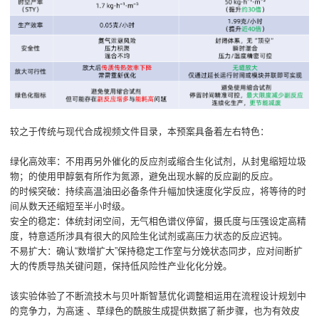
较之于传统与现代合成视频文件目录，本预案具备着左右特色：
绿化高效率：不用再另外催化的反应剂或缩合生化试剂，从封鬼缩短垃圾
物；的使用甲醇氨有所作为氮源，避免出现水解的反应副的反应。
的时候突破：持续高温油田必备条件升幅加快速度化学反应，将等待的时
间从数天还缩短至半小时级。
安全的稳定：体统封闭空间，无气相色谱仪停留，摄氏度与压强设定高精
度，特意适所涉具有很大的风险生化试剂或高压力状态的反应迟钝。
不易扩大：确认“数增扩大”保持稳定工作室与分娩状态同步，应对间断扩
大的传质导热关键问题，保持低风险性产业化化分娩。
该实验体验了不断流技木与贝叶斯智慧优化调整相运用在流程设计规划中
的竞争力，为高速 、草绿色的酰胺生成提供数据了新步骤，也为有效皮