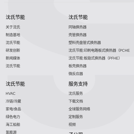
沈氏节能
沈氏节能
关于沈氏
同轴换热器
制造基地
壳管换热器
沈氏节能
塑料壳盘管式换热器
研发创新
沈氏节能:印刷电路板式换热器（PCHE）
新闻媒体
沈氏节能:板翅式换热器（PFHE）
沈氏节能
板壳换热器
微反应器
沈氏节能
服务支持
HVAC
沈氏服务
冷链/冷藏
下载文档
家电/食品
全球服务网络
绿色电力
定制服务
海工船舶
视频
氢能源