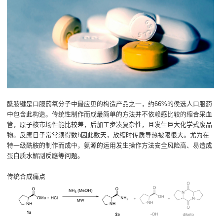
酰胺键是口服药氧分子中最应见的构造产品之一，约66%的侯选人口服药
中包含此构造。传统性制作而成最简单的方法并不依赖感比较的缩合采血
管，原子核市场性能比较差，后加工步凑复杂性，且发生巨大化学式废品
物。反應日子常常须得数h因此数天，放缩时传质导热被限很大。尤为在
特一级酰胺的制作而成中，氨源的运用发生操作方法安全风险高、易造成
蛋白质水解副反應等问题。
传统合成痛点