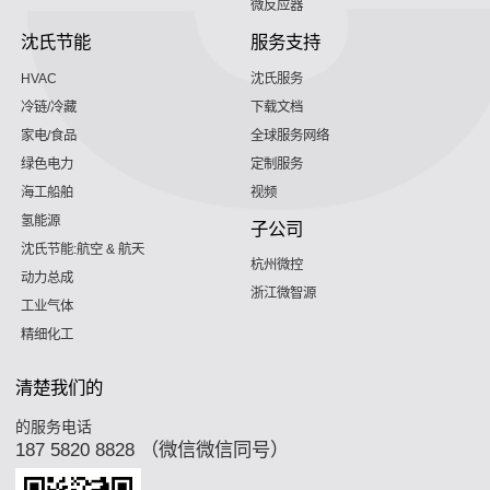
微反应器
沈氏节能
服务支持
HVAC
沈氏服务
冷链/冷藏
下载文档
家电/食品
全球服务网络
绿色电力
定制服务
海工船舶
视频
氢能源
子公司
沈氏节能:航空 & 航天
杭州微控
动力总成
浙江微智源
工业气体
精细化工
清楚我们的
的服务电话
187 5820 8828 （微信微信同号）