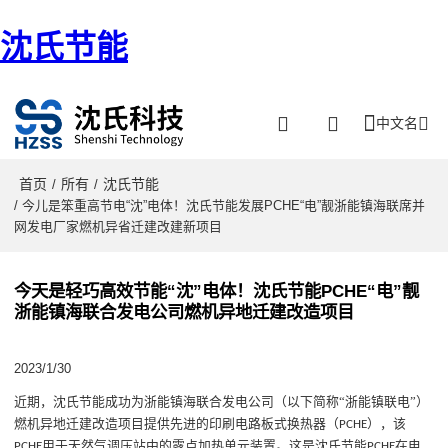
沈氏节能
中文名
首页
所有
沈氏节能
/
/
/ 今儿是笨重高节电“沈”电体！沈氏节能发展PCHE“电”靓浙能镇海联席并
网发电厂家燃机异省迁建改建新项目
今天是轻巧高效节能“沈”电体！沈氏节能PCHE“电”靓
浙能镇海联合发电公司燃机异地迁建改造项目
2023/1/30
近期
，沈氏节能成功为浙能镇海联合发电公司（以下简称
“
浙能镇联电
”
）
燃机异地迁建改造项目提供先进的
印刷电路板式换热器（
），该
PCHE
用于
天然气
调压站中的露点加热单元装置。
这
是
沈氏节能
在
电
PCHE
PCHE