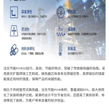
沈氏节能
以轻巧、高效、节能的特点，突破了传统换热器的局限。采
PCHE
用真空扩散焊接工艺制成，换热器芯体具有无焊缝优势，其焊接后的强度
能接近母材的强度，保障产品的卓越性能。
相比于传统管壳式换热器，沈氏节能
体积、
重量
减
轻
，极大地简
PCHE
85%
化了安装和维护过程。紧凑的设计不仅节省空间，还提高了换热效率，
有
效
降低了能耗，为客户带来显著的经济效益。