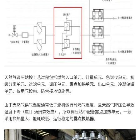
天然气调压站按工艺过程
包括
燃气入口
单元、
计量
单元、色谱仪单元、初
级分离单元、
过滤
单元、
调压
单元、
露点加热单元
、
出口单元
、冷凝储罐
单元、仪用气设施、防雷接地设施等
。
由于天然气供气温度通常低于燃机运行时燃气温度，且天然气降压会导致
温度下降（焦耳
汤姆森效应），所以调压站中配备露点加热单元，一般
-
采用换热量大、能耗较低、运行稳定的
露点换热器
。