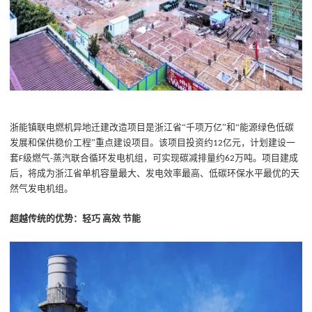
浙能镇联电燃机异地迁建改造项目是浙江省
“千项万亿”和“能源绿色低碳
发展和保供稳价工程”重点建设项目。该项目投资约
亿元，计划建设一
12
套
级燃气
蒸汽联合循环发电机组，可实现碳减排量约
万吨。项目建成
F
-
62
后，将成为浙江省单机容量最大、发电效率最高、低碳环保水平最优的天
然气发电机组。
超越传统的优势
：轻巧
高效
节能