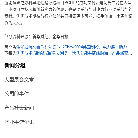
PCHE
浙能镇联电燃机异地迁建改造项目
的成功交付，
是沈氏节能在大型
工业项目中技术
和创新
实力的体现，也是
沈氏节能
对
电力
行业沈氏节能的
贡献。沈氏节能期待与行业伙伴共同探索更多可能，携手创造一个更加绿
色的未来。
部分资料来源：新华财经、金华日
报
两个条
漂洋过海来看你！沈氏节能Show2024美国制冷、电力展，助力全球制冷和能源电力行业走向可持续的绿色未来
下每条
沈氏节能:“造船出海”勇立潮头！沈氏节能共研船舶海工产品斩获中国造船工程学会“科技进步奖一等奖”
新闻分组
大型展会文章
公司的事件
產品社会新闻
产业手游资讯