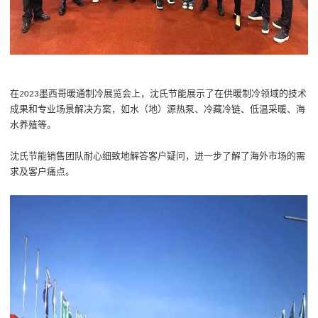
在
墨西哥暖通制冷展览会上，沈氏节能展示了在供暖制冷领域的技术
2023
成果和专业场景解决方案，如
水（地）源热泵、冷藏冷链、低温采暖、海
水养殖
等
。
沈氏节能销售团队
耐心细致地解答客户疑问
，
进一步了解了海外市场的需
求
及
客户痛点。