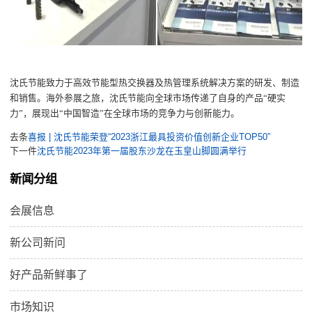
沈氏节能致力于
高效节能型热交换器及热管理系统解决方案
的研发、制造
和销售
。
海外参展之旅
，
沈氏节能
向全球市场传递了自身的产品
“
硬实
力
”，
展现出
“
中国
智
造
”
在全球市场的竞争力与创新能力
。
去条
喜报 | 沈氏节能荣登“2023浙江最具投资价值创新企业TOP50”
下一件
沈氏节能2023年第一届股东沙龙在玉皇山脚圆满举行
新闻分组
会展信息
新公司新问
好产品新鲜事了
市场知识