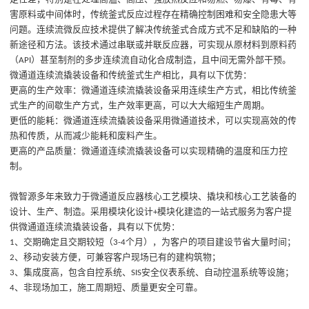
害原料或中间体时，传统釜式反应过程存在
精确控制困难和
安全隐患
大
等
问题。
连续流微反应技术提供了解决传统釜式合成方式不足和缺陷的一种
新途径和方法
。
该技术通过串联或并联反应器，可实现从原材料到原料药
（
）甚至制剂的多步连续流自动化合成制造，
且
中间无需外部干预。
API
微通道连续流撬装设备和传统釜式生产相比，具有以下优势：
更高的生产效率：微通道连续流撬装设备采用连续生产方式，相比传统釜
式生产的间歇生产方式，生产效率更高，可以大大缩短生产周期。
更低的能耗：微通道连续流撬装设备采用微通道技术，可以实现高效的传
热和传质，从而减少能耗和废料产生。
更高的产品质量：微通道连续流撬装设备可以实现精确的温度和压力控
制
。
微智源多年来致力于微通道反应器核心工艺模块、撬块和核心工艺装备的
设计、生产、制造。采用模块化设计
模块化建造的一站式服务为客户提
+
供微通道连续流撬装设备，具有以下优势：
、
交期确定且交期较短（
个月），为客户的项目建设节省大量时间；
1
3
-
4
、
移动安装方便，可兼容客户现场已有的建构筑物；
2
、
集成度高，包含自控系统、
安全仪表系统、自动控温系统等设施；
3
SIS
、
非现场加工，施工周期短、质量更安全可靠。
4