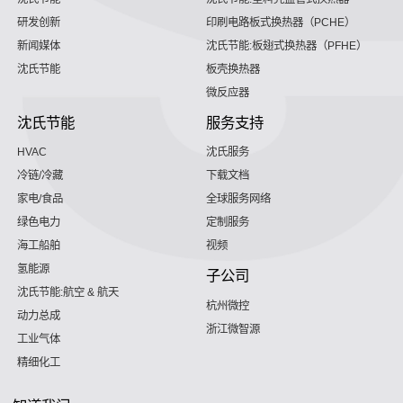
研发创新
印刷电路板式换热器（PCHE）
新闻媒体
沈氏节能:板翅式换热器（PFHE）
沈氏节能
板壳换热器
微反应器
沈氏节能
服务支持
HVAC
沈氏服务
冷链/冷藏
下载文档
家电/食品
全球服务网络
绿色电力
定制服务
海工船舶
视频
氢能源
子公司
沈氏节能:航空 & 航天
杭州微控
动力总成
浙江微智源
工业气体
精细化工