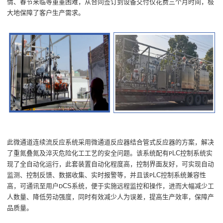
情
、
春节来临等重重困难，从合同签订到设备交付仅花费三个月时间，极
大
地
保障了客户生产需求。
此微通道连续流反应系统采用微通道反应器结合管式反应器的方案，解决
LC
了重氮叠氮及淬灭危险化工工艺的安全问题。该系统配有
控制系统实
P
现了全自动化运行，此套装置自动化程度高，控制界面友好，可实现自动
LC
监测、控制反馈、数据收集、实时报警等，并且该
控制系统兼容性
P
CS
高，可通讯至用户
系统，
便于实施
远程监控和操作，进而大幅减少工
D
人数量、降低劳动强度，同时有效减少人为误差，提高生产效率，保障产
品质量。