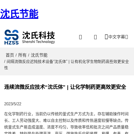
沈氏节能
中文字幕
首页
所有
沈氏节能
/
/
/ 间隔流微反应迟钝技术设备“沈氏体” | 让有机化学生物制药高些效更安全
性
连续流微反应技术“沈氏体” | 让化学制药更高效更安全
2023/5/22
在
化学制药
行业，当前仍以
传统的釜式生产方式
为主，
存在辅助操作时间
长、工人劳动强度大、难以自主控制
以及传质和传热速度较慢
等缺点
。
传
统釜式生产
易造成温度、浓度不均匀
，
导致
收率低和批次之间产品质量稳
定性差，
特别是
在处理高温、高压、强放热反应和易燃、易爆、有毒、有