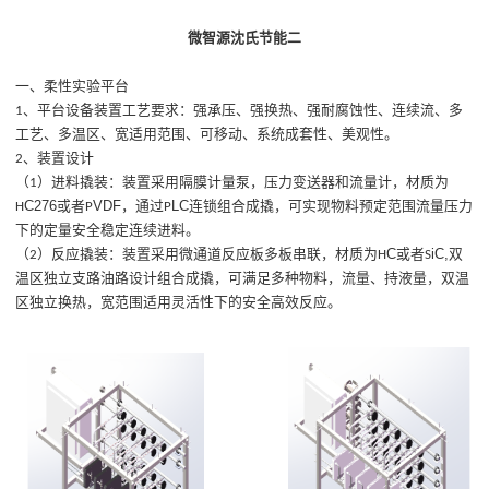
微智源沈氏节能二
一
、
柔性实验平台
、
平台设备装置工艺要求：强承压、强换热、强耐腐蚀性、连续流、多
1
工艺、多温区、宽适用范围、可移动、系统成套性、美观性。
、
装置设计
2
（
）进料撬装：装置采用隔膜计量泵，压力变送器和流量计，材质为
1
C276
VDF
LC
或者
，通过
连锁组合成撬，可实现物料预定范围流量压力
H
P
P
下的定量安全稳定连续进料。
C
iC,
（
）反应撬装：装置采用微通道反应板多板串联，材质为
或者
双
2
H
S
温区独立支路油路设计组合成撬，可满足多种物料，流量、持液量，双温
区独立换热，宽范围适用灵活性下的安全高效反应。