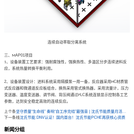
连续自动萃取分离系统
AP01
三、
项目
M
、
设备装置工艺要求：强耐腐蚀性，强换热性、多温区分步连续进料反
1
应，系统热量转换平衡利用。
2
C
、
设备装置设计：进料系统采用隔膜泵一用一备，反应器采用
材质管
H
式反应器和微通道反应板组合，换热采用管式换热器，采用流量计，压力
LC
变送器、温度变送器、调节阀、背压阀通过
系统连锁显示控制各工艺
P
参数，达到安全稳定高效的连续反应。
上个条
坚守质量“生命线” 奏响“自工序完结”最强音 | 沈氏节能质量月活动进行时
下一条线
沈氏节能:DNV认证！国内首台！沈氏节能PCHE再获核心资质
新闻分组