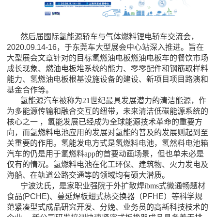
然后届國际氢能源轿车与气体燃料锂电轿车交流会
，
2020.09.14-16，于东莞车大型展会中心站深入推进。旨在
大型展会文章针对的目标氢燃油电板燃油电板车的餐饮市场
成长现象、燃油电板堆系统的能力、零零配件和钢筋取样料
能力、氢燃油电板根基设施设备的建设、新项目项目路演和
基金合作等。
氢能源汽车被称为21世纪最具发展潜力的清洁能源，作
为多能源传输和融合交互的纽带，未来清洁低碳能源系统的
核心之一 ，氢能发展已经成为全球能源技术革命的重要方
向，而氢燃料电池应用的发展对氢能的普及的发展则起到至
关重要的作用。氢能发电方式是氢燃料电池
，
氢然料电池箱
汽车的
仍是
用于氢燃料app的首要动画场景，
但也
单未必是
仅有的情况。氢燃料电池在化工环保、建筑物、火力发电及
海船、在轨道公路交通等的领域均有硕大潜质。
宁波沈氏，
是家职业强院于外扩散焊ibms式微通畅题材
食品
(PCHE)
、蔓延焊板翅式热交换器
（
PFHE
）
等
科学规
范紧凑型式
成品研究开发、分娩、业务员的高新科技枝术的