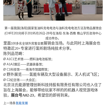
第一届我国(洛阳)国家氢油料充电电池与油料充电电池方法及物品展馆会
(CHFE2019)将于20195月26日-28号在洛阳·东海·西樵 樵山学历咨询中心
成功举办。
里面
展销会当场
。
与此同时
上海展会
也
100多名全球外宾客会聚
特邀近20+专家进行氢听剧场纯技术分享。
陈列品范畴：
Ø A1C1艺术馆——燃料油电池板馆；
Ø A1A2展区——武器装备馆；
Ø C1科技馆——南海市馆國際馆；
野外展览——氢能车辆及大型设备展示、无人机试飞区；
Ø
Ø C2纪念馆——大会区；
北京沈氏能源管理创新科技持股有限责任有限公司也入住了
旨在上海展会，能够带给玩家不样的的机器人视觉游戏体
验，
展台号A02-23
，希望您的即将到来。
上一场条
氢能发展