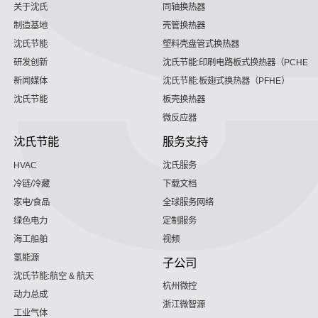
关于沈氏
同轴换热器
制造基地
壳管换热器
沈氏节能
塑料壳盘管式换热器
研发创新
沈氏节能:印刷电路板式换热器（PCHE）
新闻媒体
沈氏节能:板翅式换热器（PFHE）
沈氏节能
板壳换热器
微反应器
沈氏节能
服务支持
HVAC
沈氏服务
冷链/冷藏
下载文档
家电/食品
全球服务网络
绿色电力
定制服务
海工船舶
视频
氢能源
子公司
沈氏节能:航空 & 航天
杭州微控
动力总成
浙江微智源
工业气体