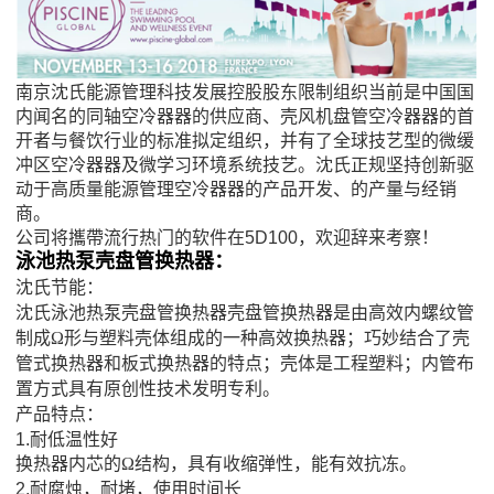
南京沈氏能源管理科技发展控股股东限制组织当前是中国国
内闻名的同轴空冷器器的供应商、壳风机盘管空冷器器的首
开者与餐饮行业的标准拟定组织，并有了全球技艺型的微缓
冲区空冷器器及微学习环境系统技艺。沈氏正规坚持创新驱
动于高质量能源管理空冷器器的产品开发、的产量与经销
商。
公司将攜帶流行热门的软件在5D100，欢迎辞来考察！
泳池热泵壳盘管换热器：
沈氏节能：
沈氏泳池热泵壳盘管换热器壳盘管换热器是由高效内螺纹管
制成Ω形与塑料壳体组成的一种高效换热器；巧妙结合了壳
管式换热器和板式换热器的特点；壳体是工程塑料；内管布
置方式具有原创性技术发明专利。
产品特点：
1.耐低温性好
换热器内芯的Ω结构，具有收缩弹性，能有效抗冻。
2.耐腐烛，耐堵，使用时间长