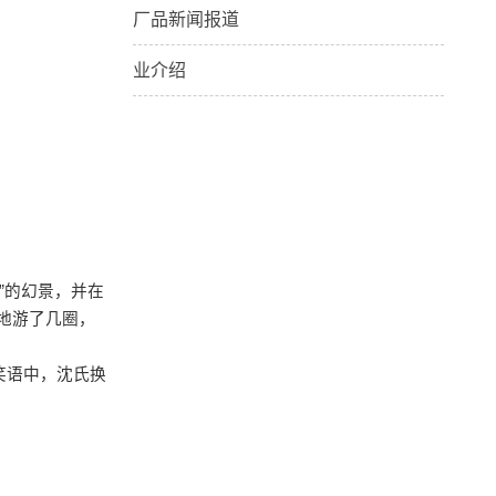
厂品新闻报道
业介绍
”的幻景，并在
地游了几圈，
笑语中，沈氏换