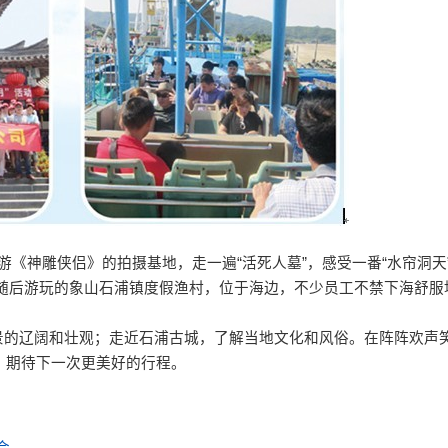
神雕侠侣》的拍摄基地，走一遍“活死人墓”，感受一番“水帘洞天
味；随后游玩的象山石浦镇度假渔村，位于海边，不少员工不禁下海舒服
。
的辽阔和壮观；走近石浦古城，了解当地文化和风俗。在阵阵欢声
，期待下一次更美好的行程。
会