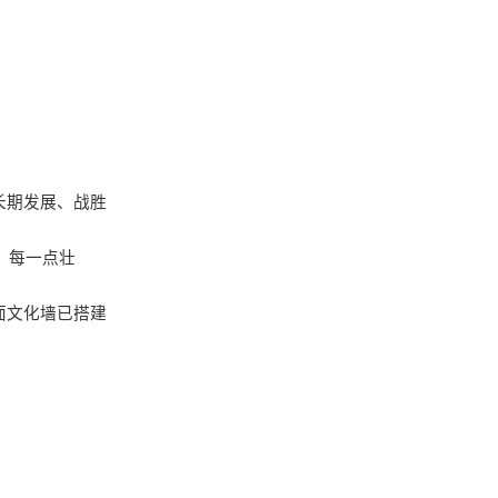
长期发展、战胜
、每一点壮
面文化墙已搭建