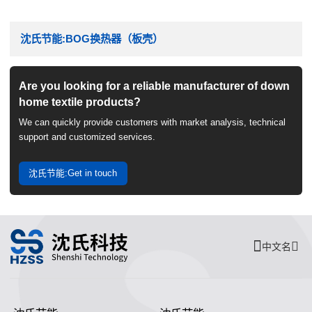
沈氏节能:BOG换热器（板壳）
Are you looking for a reliable manufacturer of down
home textile products?
We can quickly provide customers with market analysis, technical
support and customized services.
沈氏节能:Get in touch
中文名