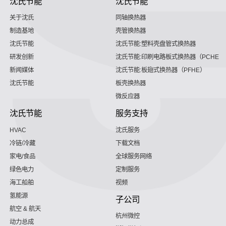
沈氏节能
沈氏节能
关于沈氏
同轴换热器
制造基地
壳管换热器
沈氏节能
沈氏节能:塑料壳盘管式换热器
研发创新
沈氏节能:印刷电路板式换热器（PCHE）
新闻媒体
沈氏节能:板翅式换热器（PFHE）
沈氏节能
板壳换热器
微反应器
沈氏节能
服务支持
HVAC
沈氏服务
冷链/冷藏
下载文档
家电/食品
全球服务网络
绿色电力
定制服务
海工船舶
视频
氢能源
子公司
航空 & 航天
杭州微控
动力总成