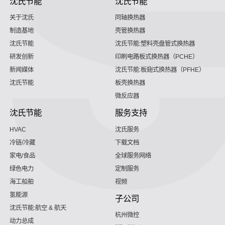
沈氏节能
沈氏节能
关于沈氏
同轴换热器
制造基地
壳管换热器
沈氏节能
沈氏节能:塑料壳盘管式换热器
研发创新
印刷电路板式换热器（PCHE）
新闻媒体
沈氏节能:板翅式换热器（PFHE）
沈氏节能
板壳换热器
微反应器
沈氏节能
服务支持
HVAC
沈氏服务
冷链/冷藏
下载文档
家电/食品
全球服务网络
绿色电力
定制服务
海工船舶
视频
氢能源
子公司
沈氏节能:航空 & 航天
杭州微控
动力总成