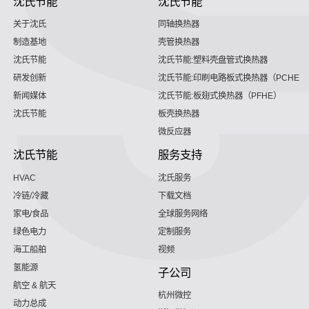
沈氏节能
沈氏节能
关于沈氏
同轴换热器
制造基地
壳管换热器
沈氏节能
沈氏节能:塑料壳盘管式换热器
研发创新
沈氏节能:印刷电路板式换热器（PCHE）
新闻媒体
沈氏节能:板翅式换热器（PFHE）
沈氏节能
板壳换热器
微反应器
沈氏节能
服务支持
HVAC
沈氏服务
冷链/冷藏
下载文档
家电/食品
全球服务网络
绿色电力
定制服务
海工船舶
视频
氢能源
子公司
航空 & 航天
杭州微控
动力总成