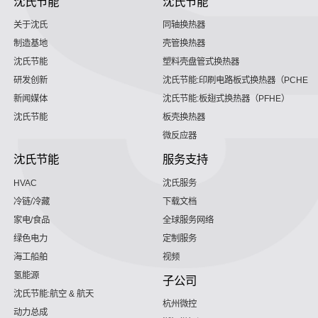
沈氏节能
沈氏节能
关于沈氏
同轴换热器
制造基地
壳管换热器
沈氏节能
塑料壳盘管式换热器
研发创新
沈氏节能:印刷电路板式换热器（PCHE）
新闻媒体
沈氏节能:板翅式换热器（PFHE）
沈氏节能
板壳换热器
微反应器
沈氏节能
服务支持
HVAC
沈氏服务
冷链/冷藏
下载文档
家电/食品
全球服务网络
绿色电力
定制服务
海工船舶
视频
氢能源
子公司
沈氏节能:航空 & 航天
杭州微控
动力总成