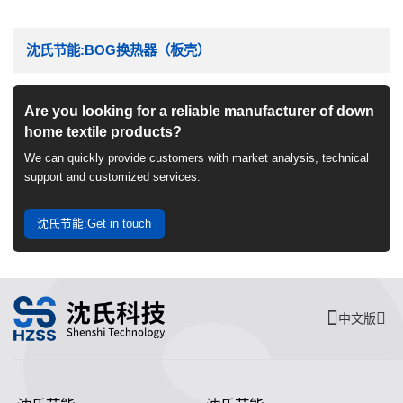
沈氏节能:BOG换热器（板壳）
Are you looking for a reliable manufacturer of down
home textile products?
We can quickly provide customers with market analysis, technical
support and customized services.
沈氏节能:Get in touch
中文版