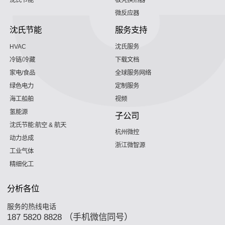
沈氏节能
板壳换热器
微反应器
沈氏节能
服务支持
HVAC
沈氏服务
冷链/冷藏
下载文档
家电/食品
全球服务网络
绿色电力
定制服务
海工船舶
视频
氢能源
子公司
沈氏节能:航空 & 航天
杭州微控
动力总成
浙江微智源
工业气体
精细化工
分析各位
服务的热线电话
187 5820 8828 （手机微信同号）